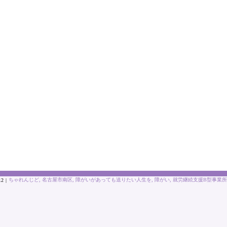
ちゃれんじど
名古屋市南区
障がいがあっても送りたい人生を
障がい
就労継続支援B型事業所
12