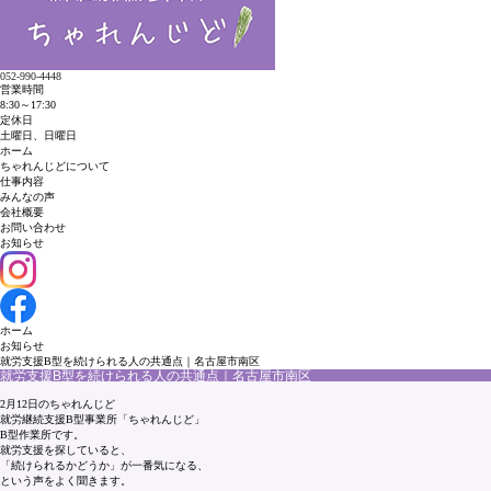
052-990-4448
営業時間
8:30～17:30
定休日
土曜日、日曜日
ホーム
ちゃれんじどについて
仕事内容
みんなの声
会社概要
お問い合わせ
お知らせ
ホーム
お知らせ
就労支援B型を続けられる人の共通点｜名古屋市南区
就労支援B型を続けられる人の共通点｜名古屋市南区
2月12日のちゃれんじど
就労継続支援B型事業所「ちゃれんじど」
B型作業所です。
就労支援を探していると、
「続けられるかどうか」が一番気になる、
という声をよく聞きます。