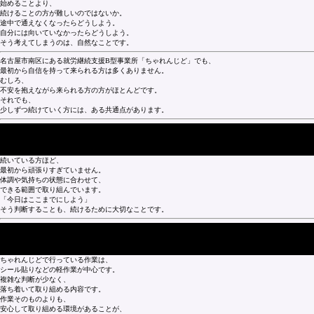
始めることより、
続けることの方が難しいのではないか。
途中で通えなくなったらどうしよう。
自分には向いていなかったらどうしよう。
そう考えてしまうのは、自然なことです。
名古屋市南区にある就労継続支援B型事業所「ちゃれんじど」でも、
最初から自信を持って来られる方は多くありません。
むしろ、
不安を抱えながら来られる方の方がほとんどです。
それでも、
少しずつ続けていく方には、ある共通点があります。
■ 無理をしないことを前提にしている
続いている方ほど、
最初から頑張りすぎていません。
体調や気持ちの状態に合わせて、
できる範囲で取り組んでいます。
「今日はここまでにしよう」
そう判断することも、続けるために大切なことです。
■ 作業の難しさより、環境の安心感
ちゃれんじどで行っている作業は、
シール貼りなどの軽作業が中心です。
複雑な判断が少なく、
落ち着いて取り組める内容です。
作業そのものよりも、
安心して取り組める環境があることが、