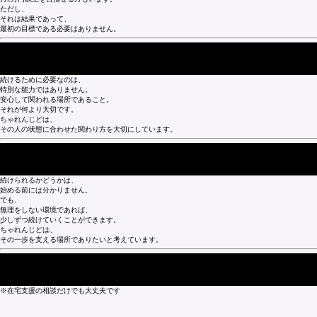
ただし、
それは結果であって、
最初の目標である必要はありません。
■ 「続けられる場所」であること
続けるために必要なのは、
特別な能力ではありません。
安心して関われる場所であること。
それが何より大切です。
ちゃれんじどは、
その人の状態に合わせた関わり方を大切にしています。
■ 最後に
続けられるかどうかは、
始める前には分かりません。
でも、
無理をしない環境であれば、
少しずつ続けていくことができます。
ちゃれんじどは、
その一歩を支える場所でありたいと考えています。
▼ 見学・相談はこちら
※在宅支援の相談だけでも大丈夫です