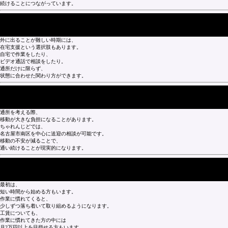
続けることにつながっています。
■ 在宅支援という関わり方
外に出ることが難しい時期には、
在宅支援という選択肢もあります。
自宅で作業をしたり、
ビデオ通話で相談をしたり。
通所だけに限らず、
状態に合わせた関わり方ができます。
■ 通所の負担を減らす送迎対応
通所を考える際、
移動が大きな負担になることがあります。
ちゃれんじどでは、
名古屋市南区を中心に送迎の相談が可能です。
移動の不安が減ることで、
通い続けることが現実的になります。
■ 続ける中で見えてくる変化
最初は、
短い時間から始める方もいます。
作業に慣れてくると、
少しずつ落ち着いて取り組めるようになります。
工賃についても、
作業に慣れてきた方の中には
月2万円以上を目指せる方もいます。